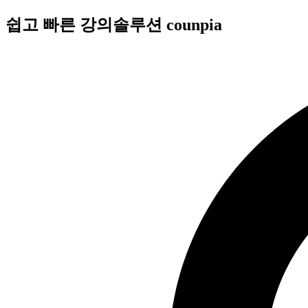
콘
쉽고 빠른 강의솔루션 counpia
텐
츠
로
건
너
뛰
기