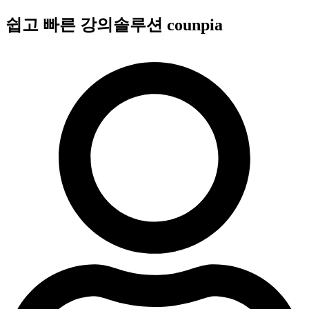
콘
쉽고 빠른 강의솔루션 counpia
텐
츠
로
건
너
뛰
기