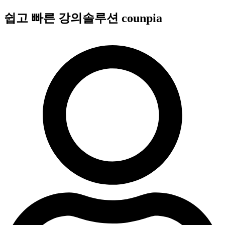
콘
쉽고 빠른 강의솔루션 counpia
텐
츠
로
건
너
뛰
기