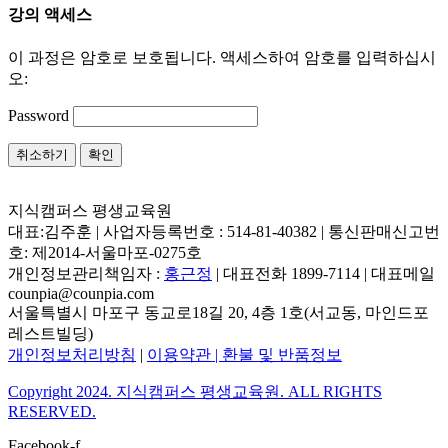
강의 액세스
이 과정은 암호로 보호됩니다. 액세스하여 암호를 입력하십시
오:
Password
취소하기
확인
지식캠퍼스 평생교육원
대표:김주훈 | 사업자등록번호 : 514-81-40382 | 통신판매신고번
호: 제2014-서울마포-0275호
개인정보관리책임자 :
홍근정
| 대표전화 1899-7114 | 대표메일
counpia@counpia.com
서울특별시 마포구 동교로18길 20, 4층 1호(서교동, 마인드포
레스트빌딩)
개인정보처리방침
|
이용약관 |
환불 및 반품정보
Copyright 2024. 지식캠퍼스 평생교육원. ALL RIGHTS
RESERVED.
Facebook-f