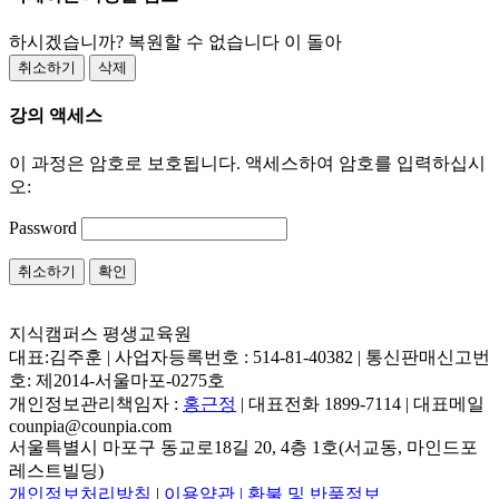
하시겠습니까? 복원할 수 없습니다 이 돌아
취소하기
삭제
강의 액세스
이 과정은 암호로 보호됩니다. 액세스하여 암호를 입력하십시
오:
Password
취소하기
확인
지식캠퍼스 평생교육원
대표:김주훈 | 사업자등록번호 : 514-81-40382 | 통신판매신고번
호: 제2014-서울마포-0275호
개인정보관리책임자 :
홍근정
| 대표전화 1899-7114 | 대표메일
counpia@counpia.com
서울특별시 마포구 동교로18길 20, 4층 1호(서교동, 마인드포
레스트빌딩)
개인정보처리방침
|
이용약관 |
환불 및 반품정보