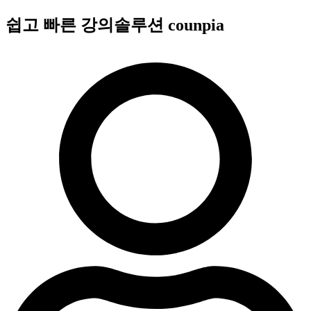
콘
쉽고 빠른 강의솔루션 counpia
텐
츠
로
건
너
뛰
기