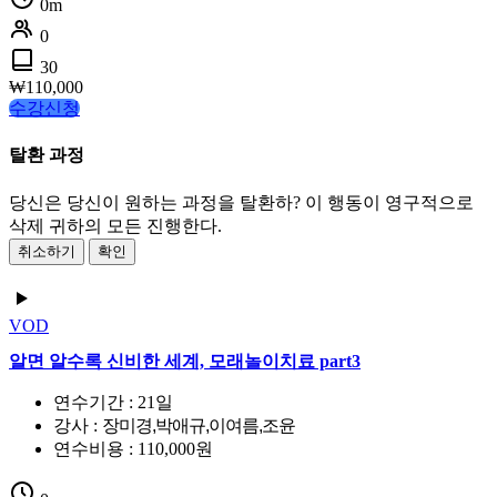
0m
0
30
₩
110,000
수강신청
탈환 과정
당신은 당신이 원하는 과정을 탈환하? 이 행동이 영구적으로
삭제 귀하의 모든 진행한다.
취소하기
확인
VOD
알면 알수록 신비한 세계, 모래놀이치료 part3
연수기간 : 21일
강사 :
장미경,박애규,이여름,조윤
연수비용 : 110,000원