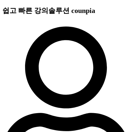
콘
쉽고 빠른 강의솔루션 counpia
텐
츠
로
건
너
뛰
기