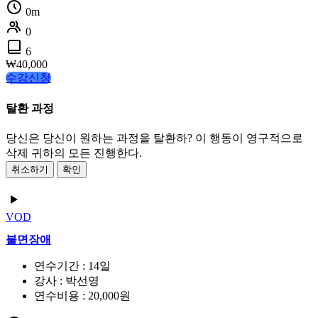
0m
0
6
₩
40,000
수강신청
탈환 과정
당신은 당신이 원하는 과정을 탈환하? 이 행동이 영구적으로
삭제 귀하의 모든 진행한다.
취소하기
확인
VOD
불면장애
연수기간 : 14일
강사 : 박선영
연수비용 : 20,000원