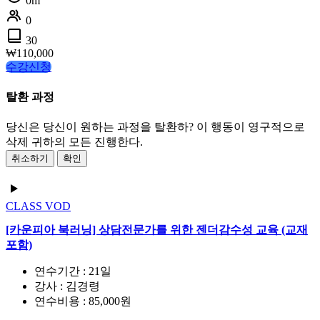
0m
0
30
₩
110,000
수강신청
탈환 과정
당신은 당신이 원하는 과정을 탈환하? 이 행동이 영구적으로
삭제 귀하의 모든 진행한다.
취소하기
확인
CLASS
VOD
[카운피아 북러닝] 상담전문가를 위한 젠더감수성 교육 (교재
포함)
연수기간 : 21일
강사 : 김경령
연수비용 : 85,000원