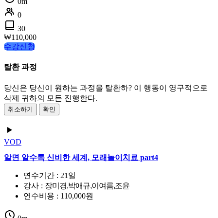
0m
0
30
₩
110,000
수강신청
탈환 과정
당신은 당신이 원하는 과정을 탈환하? 이 행동이 영구적으로
삭제 귀하의 모든 진행한다.
취소하기
확인
VOD
알면 알수록 신비한 세계, 모래놀이치료 part4
연수기간 : 21일
강사 :
장미경,박애규,이여름,조윤
연수비용 : 110,000원