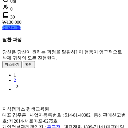
0m
0
30
₩
130,000
수강신청
탈환 과정
당신은 당신이 원하는 과정을 탈환하? 이 행동이 영구적으로
삭제 귀하의 모든 진행한다.
취소하기
확인
1
2
지식캠퍼스 평생교육원
대표:김주훈 | 사업자등록번호 : 514-81-40382 | 통신판매신고번
호: 제2014-서울마포-0275호
개인정보관리책임자 :
홍근정
| 대표전화 1899-7114 | 대표메일