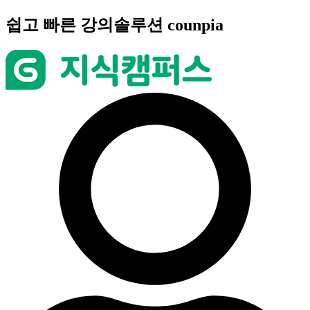
콘
쉽고 빠른 강의솔루션 counpia
텐
츠
로
건
너
뛰
기