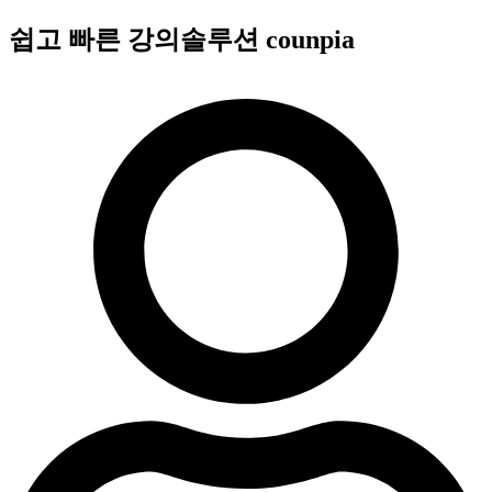
콘
쉽고 빠른 강의솔루션 counpia
텐
츠
로
건
너
뛰
기