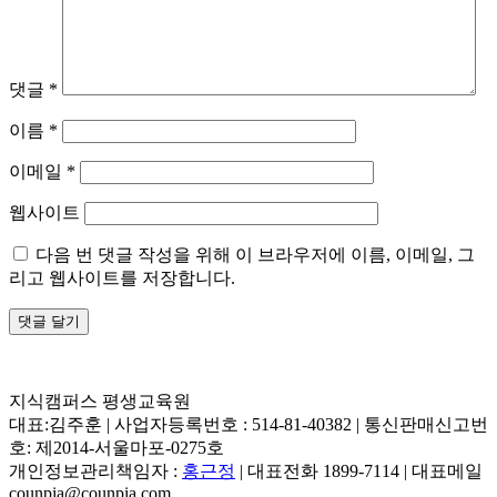
댓글
*
이름
*
이메일
*
웹사이트
다음 번 댓글 작성을 위해 이 브라우저에 이름, 이메일, 그
리고 웹사이트를 저장합니다.
지식캠퍼스 평생교육원
대표:김주훈 | 사업자등록번호 : 514-81-40382 | 통신판매신고번
호: 제2014-서울마포-0275호
개인정보관리책임자 :
홍근정
| 대표전화 1899-7114 | 대표메일
counpia@counpia.com