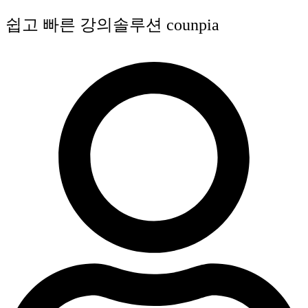
콘
쉽고 빠른 강의솔루션 counpia
텐
츠
로
건
너
뛰
기