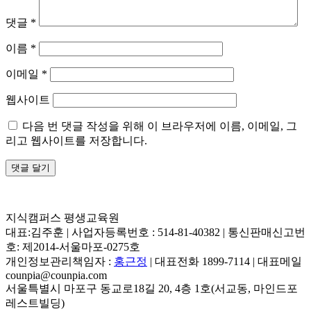
댓글
*
이름
*
이메일
*
웹사이트
다음 번 댓글 작성을 위해 이 브라우저에 이름, 이메일, 그
리고 웹사이트를 저장합니다.
지식캠퍼스 평생교육원
대표:김주훈 | 사업자등록번호 : 514-81-40382 | 통신판매신고번
호: 제2014-서울마포-0275호
개인정보관리책임자 :
홍근정
| 대표전화 1899-7114 | 대표메일
counpia@counpia.com
서울특별시 마포구 동교로18길 20, 4층 1호(서교동, 마인드포
레스트빌딩)