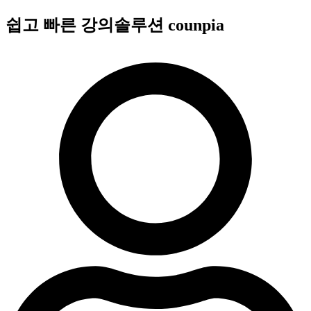
콘
쉽고 빠른 강의솔루션 counpia
텐
츠
로
건
너
뛰
기