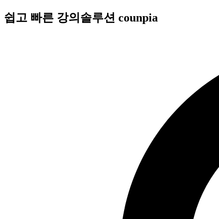
콘
쉽고 빠른 강의솔루션 counpia
텐
츠
로
건
너
뛰
기