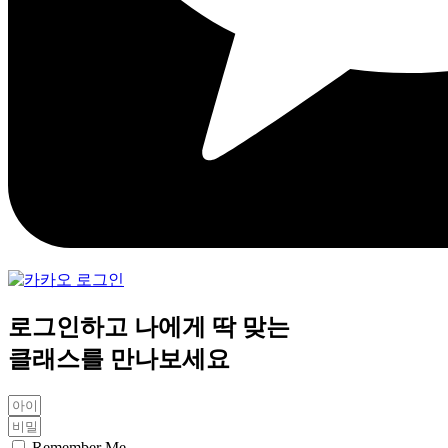
로그인하고 나에게 딱 맞는
클래스를 만나보세요
Remember Me