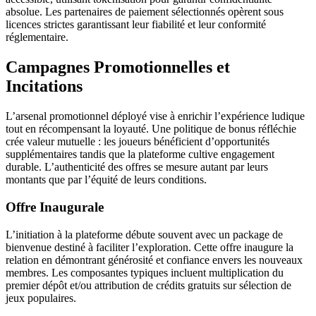
absolue. Les partenaires de paiement sélectionnés opèrent sous
licences strictes garantissant leur fiabilité et leur conformité
réglementaire.
Campagnes Promotionnelles et
Incitations
L’arsenal promotionnel déployé vise à enrichir l’expérience ludique
tout en récompensant la loyauté. Une politique de bonus réfléchie
crée valeur mutuelle : les joueurs bénéficient d’opportunités
supplémentaires tandis que la plateforme cultive engagement
durable. L’authenticité des offres se mesure autant par leurs
montants que par l’équité de leurs conditions.
Offre Inaugurale
L’initiation à la plateforme débute souvent avec un package de
bienvenue destiné à faciliter l’exploration. Cette offre inaugure la
relation en démontrant générosité et confiance envers les nouveaux
membres. Les composantes typiques incluent multiplication du
premier dépôt et/ou attribution de crédits gratuits sur sélection de
jeux populaires.