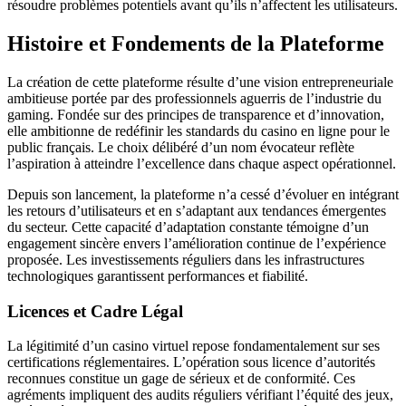
résoudre problèmes potentiels avant qu’ils n’affectent les utilisateurs.
Histoire et Fondements de la Plateforme
La création de cette plateforme résulte d’une vision entrepreneuriale
ambitieuse portée par des professionnels aguerris de l’industrie du
gaming. Fondée sur des principes de transparence et d’innovation,
elle ambitionne de redéfinir les standards du casino en ligne pour le
public français. Le choix délibéré d’un nom évocateur reflète
l’aspiration à atteindre l’excellence dans chaque aspect opérationnel.
Depuis son lancement, la plateforme n’a cessé d’évoluer en intégrant
les retours d’utilisateurs et en s’adaptant aux tendances émergentes
du secteur. Cette capacité d’adaptation constante témoigne d’un
engagement sincère envers l’amélioration continue de l’expérience
proposée. Les investissements réguliers dans les infrastructures
technologiques garantissent performances et fiabilité.
Licences et Cadre Légal
La légitimité d’un casino virtuel repose fondamentalement sur ses
certifications réglementaires. L’opération sous licence d’autorités
reconnues constitue un gage de sérieux et de conformité. Ces
agréments impliquent des audits réguliers vérifiant l’équité des jeux,