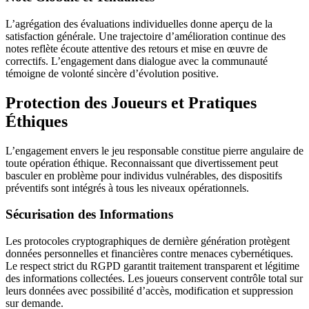
L’agrégation des évaluations individuelles donne aperçu de la
satisfaction générale. Une trajectoire d’amélioration continue des
notes reflète écoute attentive des retours et mise en œuvre de
correctifs. L’engagement dans dialogue avec la communauté
témoigne de volonté sincère d’évolution positive.
Protection des Joueurs et Pratiques
Éthiques
L’engagement envers le jeu responsable constitue pierre angulaire de
toute opération éthique. Reconnaissant que divertissement peut
basculer en problème pour individus vulnérables, des dispositifs
préventifs sont intégrés à tous les niveaux opérationnels.
Sécurisation des Informations
Les protocoles cryptographiques de dernière génération protègent
données personnelles et financières contre menaces cybernétiques.
Le respect strict du RGPD garantit traitement transparent et légitime
des informations collectées. Les joueurs conservent contrôle total sur
leurs données avec possibilité d’accès, modification et suppression
sur demande.