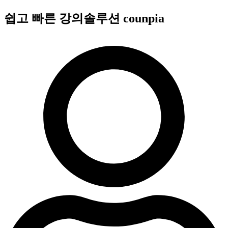
콘
쉽고 빠른 강의솔루션 counpia
텐
츠
로
건
너
뛰
기