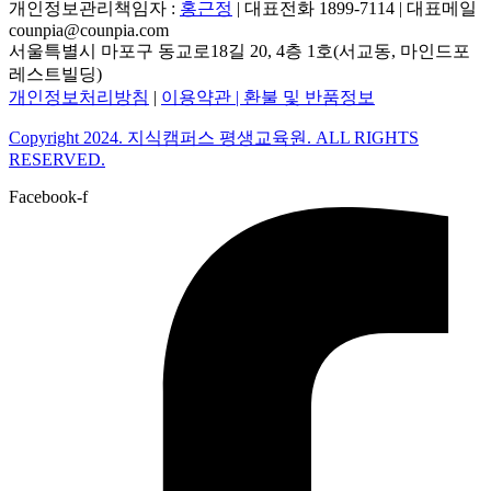
개인정보관리책임자 :
홍근정
| 대표전화 1899-7114 | 대표메일
counpia@counpia.com
서울특별시 마포구 동교로18길 20, 4층 1호(서교동, 마인드포
레스트빌딩)
개인정보처리방침
|
이용약관 |
환불 및 반품정보
Copyright 2024. 지식캠퍼스 평생교육원. ALL RIGHTS
RESERVED.
Facebook-f