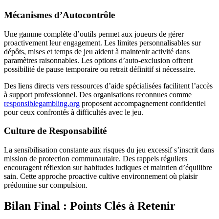
Mécanismes d’Autocontrôle
Une gamme complète d’outils permet aux joueurs de gérer
proactivement leur engagement. Les limites personnalisables sur
dépôts, mises et temps de jeu aident à maintenir activité dans
paramètres raisonnables. Les options d’auto-exclusion offrent
possibilité de pause temporaire ou retrait définitif si nécessaire.
Des liens directs vers ressources d’aide spécialisées facilitent l’accès
à support professionnel. Des organisations reconnues comme
responsiblegambling.org
proposent accompagnement confidentiel
pour ceux confrontés à difficultés avec le jeu.
Culture de Responsabilité
La sensibilisation constante aux risques du jeu excessif s’inscrit dans
mission de protection communautaire. Des rappels réguliers
encouragent réflexion sur habitudes ludiques et maintien d’équilibre
sain. Cette approche proactive cultive environnement où plaisir
prédomine sur compulsion.
Bilan Final : Points Clés à Retenir