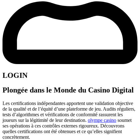
LOGIN
Plongée dans le Monde du Casino Digital
Les certifications indépendantes apportent une validation objective
de la qualité et de l’équité d’une plateforme de jeu. Audits réguliers,
tests d’algorithmes et vérifications de conformité rassurent les
joueurs sur la légitimité de leur destination.
olympe casino
soumet
ses opérations à ces contrôles externes rigoureux. Découvrons
quelles certifications ont été obtenues et ce qu’elles signifient
concrètement.