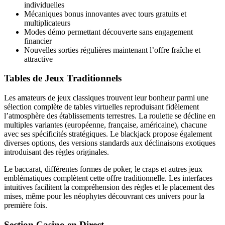
individuelles
Mécaniques bonus innovantes avec tours gratuits et
multiplicateurs
Modes démo permettant découverte sans engagement
financier
Nouvelles sorties régulières maintenant l’offre fraîche et
attractive
Tables de Jeux Traditionnels
Les amateurs de jeux classiques trouvent leur bonheur parmi une
sélection complète de tables virtuelles reproduisant fidèlement
l’atmosphère des établissements terrestres. La roulette se décline en
multiples variantes (européenne, française, américaine), chacune
avec ses spécificités stratégiques. Le blackjack propose également
diverses options, des versions standards aux déclinaisons exotiques
introduisant des règles originales.
Le baccarat, différentes formes de poker, le craps et autres jeux
emblématiques complètent cette offre traditionnelle. Les interfaces
intuitives facilitent la compréhension des règles et le placement des
mises, même pour les néophytes découvrant ces univers pour la
première fois.
Section Casino en Direct