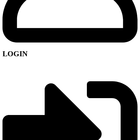
LOGIN