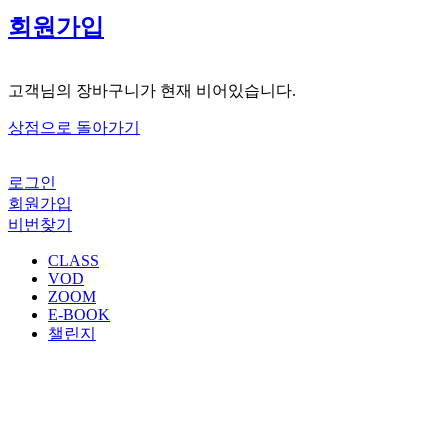
회원가입
고객님의 장바구니가 현재 비어있습니다.
상점으로 돌아가기
로그인
회원가입
비번찾기
CLASS
VOD
ZOOM
E-BOOK
챌린지