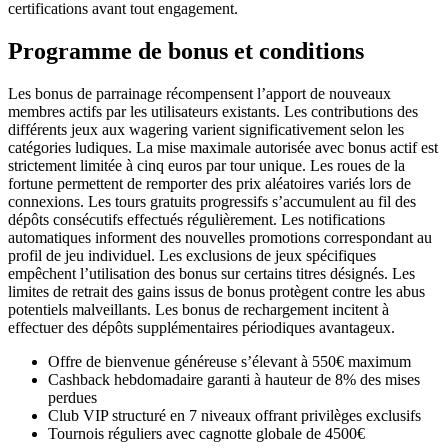
certifications avant tout engagement.
Programme de bonus et conditions
Les bonus de parrainage récompensent l’apport de nouveaux
membres actifs par les utilisateurs existants. Les contributions des
différents jeux aux wagering varient significativement selon les
catégories ludiques. La mise maximale autorisée avec bonus actif est
strictement limitée à cinq euros par tour unique. Les roues de la
fortune permettent de remporter des prix aléatoires variés lors de
connexions. Les tours gratuits progressifs s’accumulent au fil des
dépôts consécutifs effectués régulièrement. Les notifications
automatiques informent des nouvelles promotions correspondant au
profil de jeu individuel. Les exclusions de jeux spécifiques
empêchent l’utilisation des bonus sur certains titres désignés. Les
limites de retrait des gains issus de bonus protègent contre les abus
potentiels malveillants. Les bonus de rechargement incitent à
effectuer des dépôts supplémentaires périodiques avantageux.
Offre de bienvenue généreuse s’élevant à 550€ maximum
Cashback hebdomadaire garanti à hauteur de 8% des mises
perdues
Club VIP structuré en 7 niveaux offrant privilèges exclusifs
Tournois réguliers avec cagnotte globale de 4500€