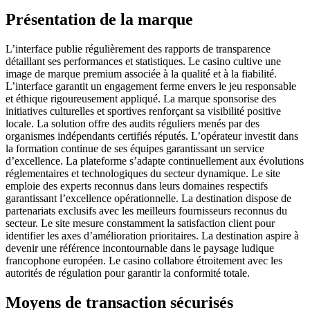
Présentation de la marque
L’interface publie régulièrement des rapports de transparence
détaillant ses performances et statistiques. Le casino cultive une
image de marque premium associée à la qualité et à la fiabilité.
L’interface garantit un engagement ferme envers le jeu responsable
et éthique rigoureusement appliqué. La marque sponsorise des
initiatives culturelles et sportives renforçant sa visibilité positive
locale. La solution offre des audits réguliers menés par des
organismes indépendants certifiés réputés. L’opérateur investit dans
la formation continue de ses équipes garantissant un service
d’excellence. La plateforme s’adapte continuellement aux évolutions
réglementaires et technologiques du secteur dynamique. Le site
emploie des experts reconnus dans leurs domaines respectifs
garantissant l’excellence opérationnelle. La destination dispose de
partenariats exclusifs avec les meilleurs fournisseurs reconnus du
secteur. Le site mesure constamment la satisfaction client pour
identifier les axes d’amélioration prioritaires. La destination aspire à
devenir une référence incontournable dans le paysage ludique
francophone européen. Le casino collabore étroitement avec les
autorités de régulation pour garantir la conformité totale.
Moyens de transaction sécurisés