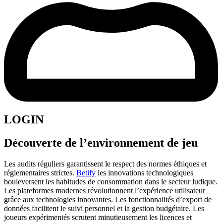
LOGIN
Découverte de l’environnement de jeu
Les audits réguliers garantissent le respect des normes éthiques et
réglementaires strictes.
Betify
les innovations technologiques
bouleversent les habitudes de consommation dans le secteur ludique.
Les plateformes modernes révolutionnent l’expérience utilisateur
grâce aux technologies innovantes. Les fonctionnalités d’export de
données facilitent le suivi personnel et la gestion budgétaire. Les
joueurs expérimentés scrutent minutieusement les licences et