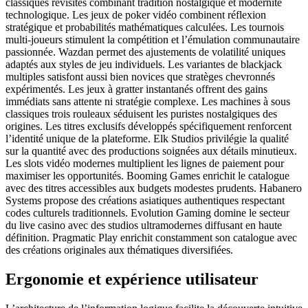
classiques revisités combinant tradition nostalgique et modernité
technologique. Les jeux de poker vidéo combinent réflexion
stratégique et probabilités mathématiques calculées. Les tournois
multi-joueurs stimulent la compétition et l’émulation communautaire
passionnée. Wazdan permet des ajustements de volatilité uniques
adaptés aux styles de jeu individuels. Les variantes de blackjack
multiples satisfont aussi bien novices que stratèges chevronnés
expérimentés. Les jeux à gratter instantanés offrent des gains
immédiats sans attente ni stratégie complexe. Les machines à sous
classiques trois rouleaux séduisent les puristes nostalgiques des
origines. Les titres exclusifs développés spécifiquement renforcent
l’identité unique de la plateforme. Elk Studios privilégie la qualité
sur la quantité avec des productions soignées aux détails minutieux.
Les slots vidéo modernes multiplient les lignes de paiement pour
maximiser les opportunités. Booming Games enrichit le catalogue
avec des titres accessibles aux budgets modestes prudents. Habanero
Systems propose des créations asiatiques authentiques respectant
codes culturels traditionnels. Evolution Gaming domine le secteur
du live casino avec des studios ultramodernes diffusant en haute
définition. Pragmatic Play enrichit constamment son catalogue avec
des créations originales aux thématiques diversifiées.
Ergonomie et expérience utilisateur