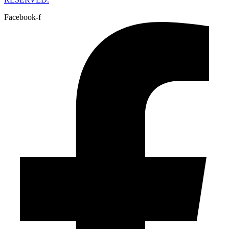
Facebook-f