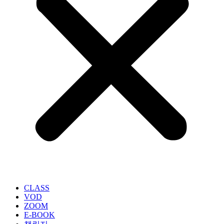
CLASS
VOD
ZOOM
E-BOOK