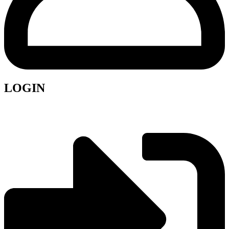
LOGIN