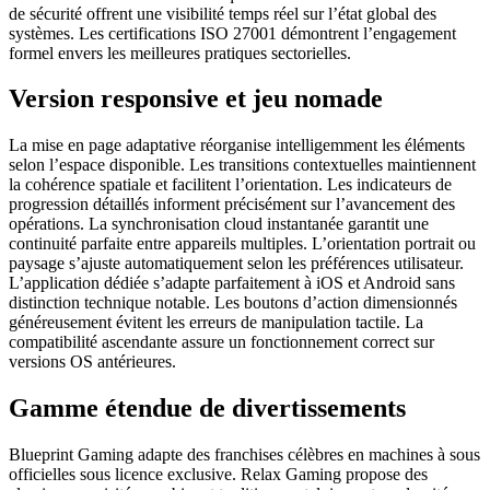
de sécurité offrent une visibilité temps réel sur l’état global des
systèmes. Les certifications ISO 27001 démontrent l’engagement
formel envers les meilleures pratiques sectorielles.
Version responsive et jeu nomade
La mise en page adaptative réorganise intelligemment les éléments
selon l’espace disponible. Les transitions contextuelles maintiennent
la cohérence spatiale et facilitent l’orientation. Les indicateurs de
progression détaillés informent précisément sur l’avancement des
opérations. La synchronisation cloud instantanée garantit une
continuité parfaite entre appareils multiples. L’orientation portrait ou
paysage s’ajuste automatiquement selon les préférences utilisateur.
L’application dédiée s’adapte parfaitement à iOS et Android sans
distinction technique notable. Les boutons d’action dimensionnés
généreusement évitent les erreurs de manipulation tactile. La
compatibilité ascendante assure un fonctionnement correct sur
versions OS antérieures.
Gamme étendue de divertissements
Blueprint Gaming adapte des franchises célèbres en machines à sous
officielles sous licence exclusive. Relax Gaming propose des