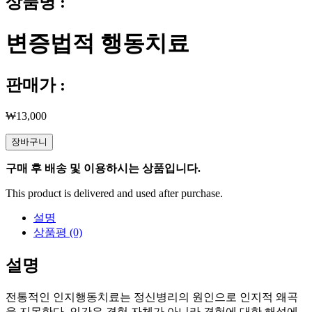
상품명 :
변증법적 행동치료
판매가 :
₩
13,000
변
장바구니
증
구매 후 배송 및 이용하시는 상품입니다.
법
적
This product is delivered and used after purchase.
행
동
설명
치
상품평 (0)
료
수
설명
량
전통적인 인지행동치료는 정신병리의 원인으로 인지적 왜곡
을 지목한다. 인간은 경험 자체가 아니라 경험에 대한 해석에