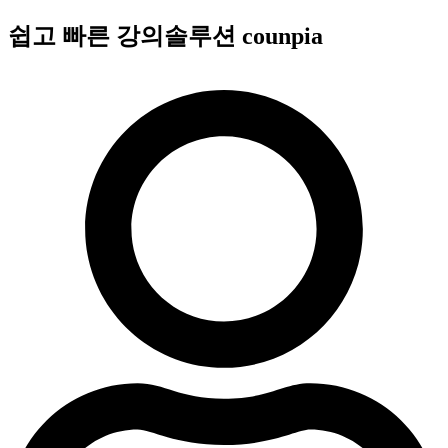
콘
쉽고 빠른 강의솔루션 counpia
텐
츠
로
건
너
뛰
기