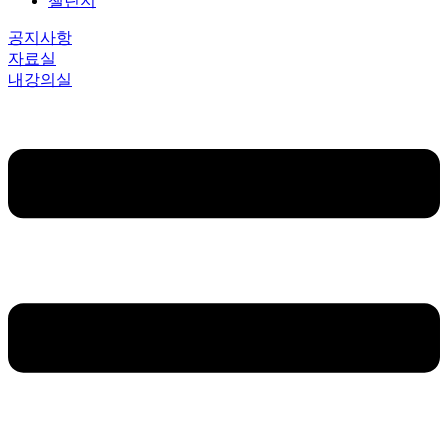
챌린지
공지사항
자료실
내강의실