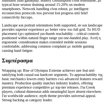
maintains fluid gameplay. Battery consumption είναι reasonable, με
typical hour session draining around 15-20% on modern
smartphones. Network handling είναι robust, με intelligent
reconnection protocols που prevent lost progress από brief
connectivity hiccups.
Landscape και portrait orientations both supported, αν και landscape
provides superior experience με better view του full grid. Το HUD
placement έχει optimized για thumb reachability – critical controls
positioned within natural finger range για one-handed play. Αυτή η
ergonomic consideration makes extended mobile sessions
comfortable, addressing common complaint με mobile gaming
causing hand fatigue.
Συμπέρασμα
Wrapping up: Rise of Olympus Extreme achieves rare feat από
satisfying both casual και hardcore segments. Το approachability της
basic mechanics lowers entry barriers ενώ advanced features reward
mastery. Production quality matches industry leaders, offering
premium experience competitive με top-tier releases. Για Greek
players, cultural dimension adds meaningful layer absent elsewhere.
Για worldwide audience, myth theme provides universal appeal.
Strong backing as category leader.