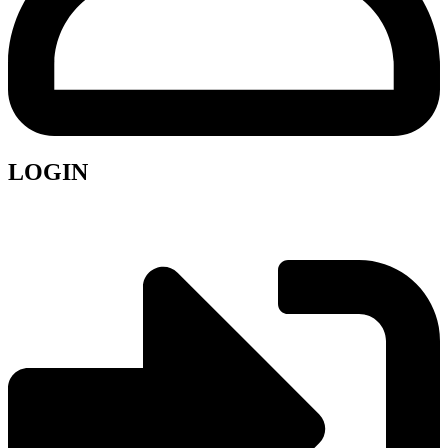
LOGIN