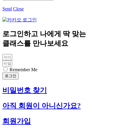
Send
Close
로그인하고 나에게 딱 맞는
클래스를 만나보세요
Remember Me
로그인
비밀번호 찾기
아직 회원이 아니신가요?
회원가입