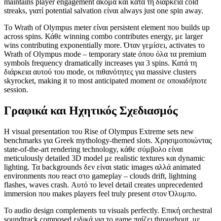
maintains player engagement ακόμα και κατά τη διάρκεια cold
streaks, γιατί potential salvation είναι always just one spin away.
Το Wrath of Olympus meter είναι persistent element που builds up
across spins. Κάθε winning combo contributes energy, με larger
wins contributing exponentially more. Όταν γεμίσει, activates το
Wrath of Olympus mode – temporary state όπου όλα τα premium
symbols frequency dramatically increases για 3 spins. Κατά τη
διάρκεια αυτού του mode, οι πιθανότητες για massive clusters
skyrocket, making it το most anticipated moment σε οποιαδήποτε
session.
Γραφικά και Ηχητικός Σχεδιασμός
Η visual presentation του Rise of Olympus Extreme sets new
benchmarks για Greek mythology-themed slots. Χρησιμοποιώντας
state-of-the-art rendering technology, κάθε σύμβολο είναι
meticulously detailed 3D model με realistic textures και dynamic
lighting. Τα backgrounds δεν είναι static images αλλά animated
environments που react στο gameplay – clouds drift, lightning
flashes, waves crash. Αυτό το level detail creates unprecedented
immersion που makes players feel truly present στον Όλυμπο.
Το audio design complements τα visuals perfectly. Επική orchestral
soundtrack composed ειδικά για το game παίζει throughout, με