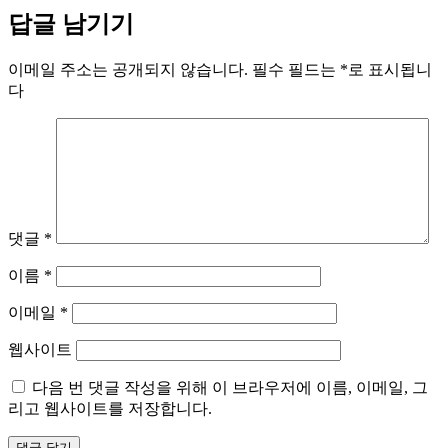
답글 남기기
이메일 주소는 공개되지 않습니다.
필수 필드는
*
로 표시됩니
다
댓글
*
이름
*
이메일
*
웹사이트
다음 번 댓글 작성을 위해 이 브라우저에 이름, 이메일, 그
리고 웹사이트를 저장합니다.