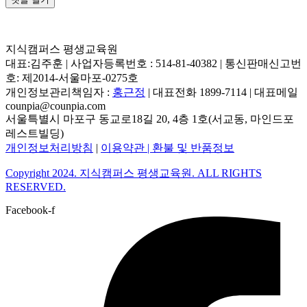
지식캠퍼스 평생교육원
대표:김주훈 | 사업자등록번호 : 514-81-40382 | 통신판매신고번
호: 제2014-서울마포-0275호
개인정보관리책임자 :
홍근정
| 대표전화 1899-7114 | 대표메일
counpia@counpia.com
서울특별시 마포구 동교로18길 20, 4층 1호(서교동, 마인드포
레스트빌딩)
개인정보처리방침
|
이용약관 |
환불 및 반품정보
Copyright 2024. 지식캠퍼스 평생교육원. ALL RIGHTS
RESERVED.
Facebook-f