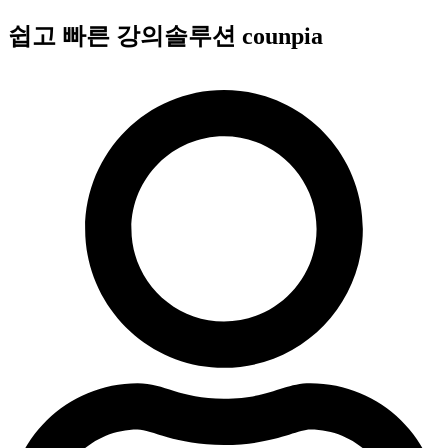
콘
쉽고 빠른 강의솔루션 counpia
텐
츠
로
건
너
뛰
기