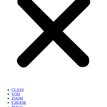
CLASS
VOD
ZOOM
E-BOOK