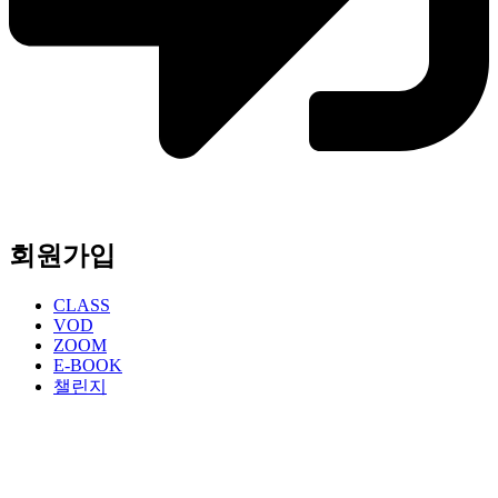
회원가입
CLASS
VOD
ZOOM
E-BOOK
챌린지